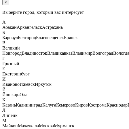
×
Выберите город, который вас интересует
А
Абакан
Архангельск
Астрахань
Б
Барнаул
Белгород
Благовещенск
Брянск
В
Великий
Новгород
Владивосток
Владикавказ
Владимир
Волгоград
Вологд
Г
Грозный
Е
Екатеринбург
И
Иваново
Ижевск
Иркутск
Й
Йошкар-Ола
К
Казань
Калининград
Калуга
Кемерово
Киров
Кострома
Краснодар
Л
Липецк
М
Майкоп
Махачкала
Москва
Мурманск