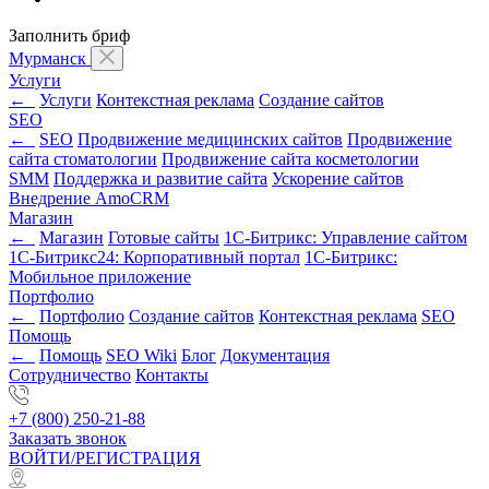
Заполнить бриф
Мурманск
Услуги
←
Услуги
Контекстная реклама
Создание сайтов
SEO
←
SEO
Продвижение медицинских сайтов
Продвижение
сайта стоматологии
Продвижение сайта косметологии
SMM
Поддержка и развитие сайта
Ускорение сайтов
Внедрение AmoCRM
Магазин
←
Магазин
Готовые сайты
1С-Битрикс: Управление сайтом
1С-Битрикс24: Корпоративный портал
1С-Битрикс:
Мобильное приложение
Портфолио
←
Портфолио
Создание сайтов
Контекстная реклама
SEO
Помощь
←
Помощь
SEO Wiki
Блог
Документация
Сотрудничество
Контакты
+7 (800) 250-21-88
Заказать звонок
ВОЙТИ/РЕГИСТРАЦИЯ