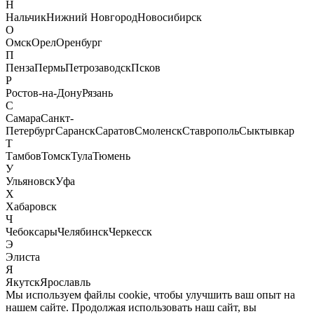
Н
Нальчик
Нижний Новгород
Новосибирск
О
Омск
Орел
Оренбург
П
Пенза
Пермь
Петрозаводск
Псков
Р
Ростов-на-Дону
Рязань
С
Самара
Санкт-
Петербург
Саранск
Саратов
Смоленск
Ставрополь
Сыктывкар
Т
Тамбов
Томск
Тула
Тюмень
У
Ульяновск
Уфа
Х
Хабаровск
Ч
Чебоксары
Челябинск
Черкесск
Э
Элиста
Я
Якутск
Ярославль
Мы используем файлы cookie, чтобы улучшить ваш опыт на
нашем сайте. Продолжая использовать наш сайт, вы