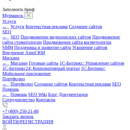
Заполнить бриф
Мурманск
Услуги
←
Услуги
Контекстная реклама
Создание сайтов
SEO
←
SEO
Продвижение медицинских сайтов
Продвижение
сайта стоматологии
Продвижение сайта косметологии
SMM
Поддержка и развитие сайта
Ускорение сайтов
Внедрение AmoCRM
Магазин
←
Магазин
Готовые сайты
1С-Битрикс: Управление сайтом
1С-Битрикс24: Корпоративный портал
1С-Битрикс:
Мобильное приложение
Портфолио
←
Портфолио
Создание сайтов
Контекстная реклама
SEO
Помощь
←
Помощь
SEO Wiki
Блог
Документация
Сотрудничество
Контакты
+7 (800) 250-21-88
Заказать звонок
ВОЙТИ/РЕГИСТРАЦИЯ