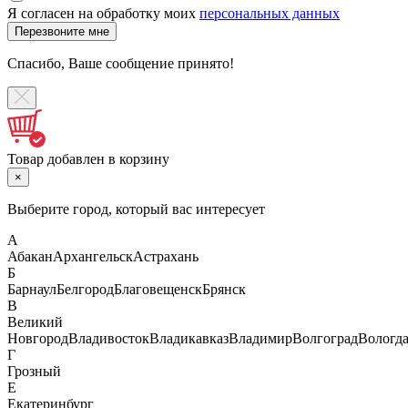
Я согласен на обработку моих
персональных данных
Спасибо, Ваше сообщение принято!
Товар добавлен в корзину
×
Выберите город, который вас интересует
А
Абакан
Архангельск
Астрахань
Б
Барнаул
Белгород
Благовещенск
Брянск
В
Великий
Новгород
Владивосток
Владикавказ
Владимир
Волгоград
Вологд
Г
Грозный
Е
Екатеринбург