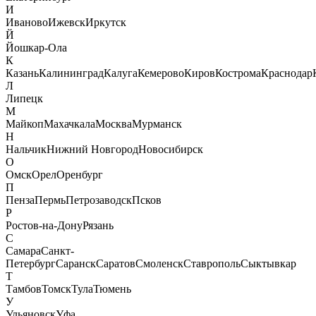
И
Иваново
Ижевск
Иркутск
Й
Йошкар-Ола
К
Казань
Калининград
Калуга
Кемерово
Киров
Кострома
Краснодар
Л
Липецк
М
Майкоп
Махачкала
Москва
Мурманск
Н
Нальчик
Нижний Новгород
Новосибирск
О
Омск
Орел
Оренбург
П
Пенза
Пермь
Петрозаводск
Псков
Р
Ростов-на-Дону
Рязань
С
Самара
Санкт-
Петербург
Саранск
Саратов
Смоленск
Ставрополь
Сыктывкар
Т
Тамбов
Томск
Тула
Тюмень
У
Ульяновск
Уфа