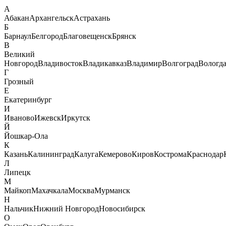
А
Абакан
Архангельск
Астрахань
Б
Барнаул
Белгород
Благовещенск
Брянск
В
Великий
Новгород
Владивосток
Владикавказ
Владимир
Волгоград
Вологд
Г
Грозный
Е
Екатеринбург
И
Иваново
Ижевск
Иркутск
Й
Йошкар-Ола
К
Казань
Калининград
Калуга
Кемерово
Киров
Кострома
Краснодар
Л
Липецк
М
Майкоп
Махачкала
Москва
Мурманск
Н
Нальчик
Нижний Новгород
Новосибирск
О