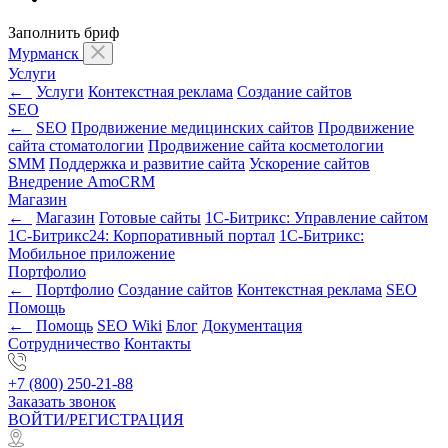
Заполнить бриф
Мурманск
Услуги
←
Услуги
Контекстная реклама
Создание сайтов
SEO
←
SEO
Продвижение медицинских сайтов
Продвижение
сайта стоматологии
Продвижение сайта косметологии
SMM
Поддержка и развитие сайта
Ускорение сайтов
Внедрение AmoCRM
Магазин
←
Магазин
Готовые сайты
1С-Битрикс: Управление сайтом
1С-Битрикс24: Корпоративный портал
1С-Битрикс:
Мобильное приложение
Портфолио
←
Портфолио
Создание сайтов
Контекстная реклама
SEO
Помощь
←
Помощь
SEO Wiki
Блог
Документация
Сотрудничество
Контакты
+7 (800) 250-21-88
Заказать звонок
ВОЙТИ/РЕГИСТРАЦИЯ