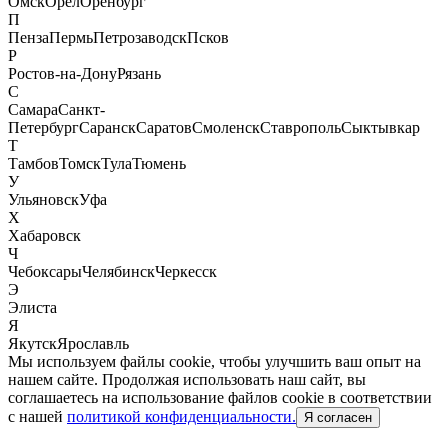
Омск
Орел
Оренбург
П
Пенза
Пермь
Петрозаводск
Псков
Р
Ростов-на-Дону
Рязань
С
Самара
Санкт-
Петербург
Саранск
Саратов
Смоленск
Ставрополь
Сыктывкар
Т
Тамбов
Томск
Тула
Тюмень
У
Ульяновск
Уфа
Х
Хабаровск
Ч
Чебоксары
Челябинск
Черкесск
Э
Элиста
Я
Якутск
Ярославль
Мы используем файлы cookie, чтобы улучшить ваш опыт на
нашем сайте. Продолжая использовать наш сайт, вы
соглашаетесь на использование файлов cookie в соответствии
с нашей
политикой конфиденциальности.
Я согласен