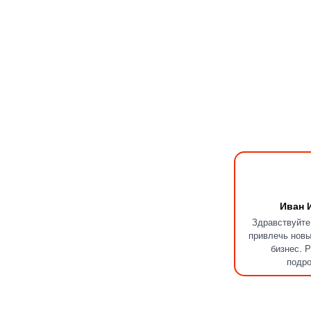
Иван 
Здравствуйт
привлечь новы
бизнес. 
подр