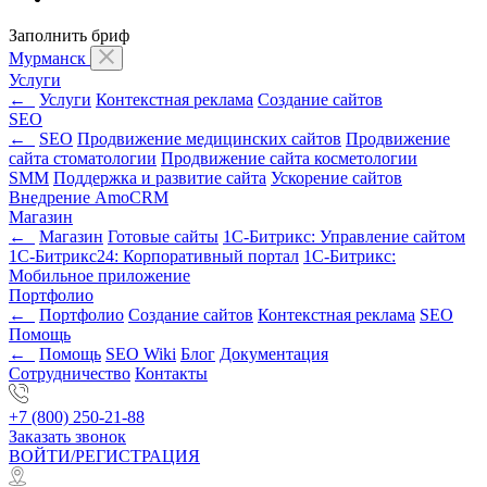
Заполнить бриф
Мурманск
Услуги
←
Услуги
Контекстная реклама
Создание сайтов
SEO
←
SEO
Продвижение медицинских сайтов
Продвижение
сайта стоматологии
Продвижение сайта косметологии
SMM
Поддержка и развитие сайта
Ускорение сайтов
Внедрение AmoCRM
Магазин
←
Магазин
Готовые сайты
1С-Битрикс: Управление сайтом
1С-Битрикс24: Корпоративный портал
1С-Битрикс:
Мобильное приложение
Портфолио
←
Портфолио
Создание сайтов
Контекстная реклама
SEO
Помощь
←
Помощь
SEO Wiki
Блог
Документация
Сотрудничество
Контакты
+7 (800) 250-21-88
Заказать звонок
ВОЙТИ/РЕГИСТРАЦИЯ