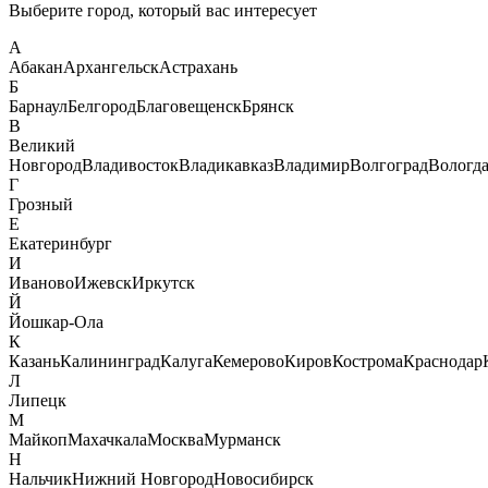
Выберите город, который вас интересует
А
Абакан
Архангельск
Астрахань
Б
Барнаул
Белгород
Благовещенск
Брянск
В
Великий
Новгород
Владивосток
Владикавказ
Владимир
Волгоград
Вологд
Г
Грозный
Е
Екатеринбург
И
Иваново
Ижевск
Иркутск
Й
Йошкар-Ола
К
Казань
Калининград
Калуга
Кемерово
Киров
Кострома
Краснодар
Л
Липецк
М
Майкоп
Махачкала
Москва
Мурманск
Н
Нальчик
Нижний Новгород
Новосибирск