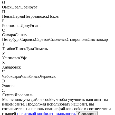
О
Омск
Орел
Оренбург
П
Пенза
Пермь
Петрозаводск
Псков
Р
Ростов-на-Дону
Рязань
С
Самара
Санкт-
Петербург
Саранск
Саратов
Смоленск
Ставрополь
Сыктывкар
Т
Тамбов
Томск
Тула
Тюмень
У
Ульяновск
Уфа
Х
Хабаровск
Ч
Чебоксары
Челябинск
Черкесск
Э
Элиста
Я
Якутск
Ярославль
Мы используем файлы cookie, чтобы улучшить ваш опыт на
нашем сайте. Продолжая использовать наш сайт, вы
соглашаетесь на использование файлов cookie в соответствии
с нашей
политикой конфиденциальности.
Я согласен