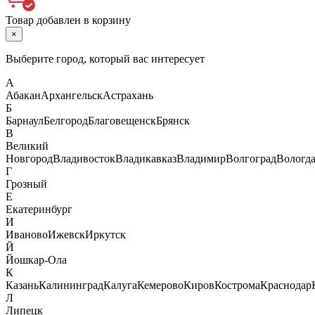
Товар добавлен в корзину
×
Выберите город, который вас интересует
А
Абакан
Архангельск
Астрахань
Б
Барнаул
Белгород
Благовещенск
Брянск
В
Великий
Новгород
Владивосток
Владикавказ
Владимир
Волгоград
Вологд
Г
Грозный
Е
Екатеринбург
И
Иваново
Ижевск
Иркутск
Й
Йошкар-Ола
К
Казань
Калининград
Калуга
Кемерово
Киров
Кострома
Краснодар
Л
Липецк