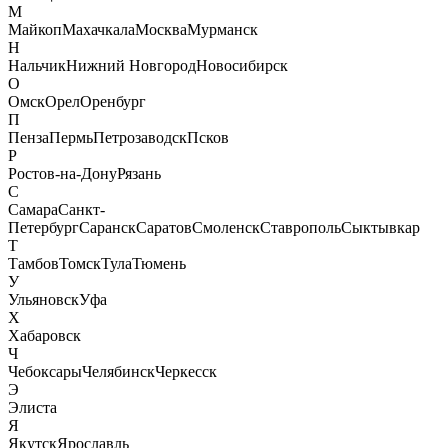
М
Майкоп
Махачкала
Москва
Мурманск
Н
Нальчик
Нижний Новгород
Новосибирск
О
Омск
Орел
Оренбург
П
Пенза
Пермь
Петрозаводск
Псков
Р
Ростов-на-Дону
Рязань
С
Самара
Санкт-
Петербург
Саранск
Саратов
Смоленск
Ставрополь
Сыктывкар
Т
Тамбов
Томск
Тула
Тюмень
У
Ульяновск
Уфа
Х
Хабаровск
Ч
Чебоксары
Челябинск
Черкесск
Э
Элиста
Я
Якутск
Ярославль