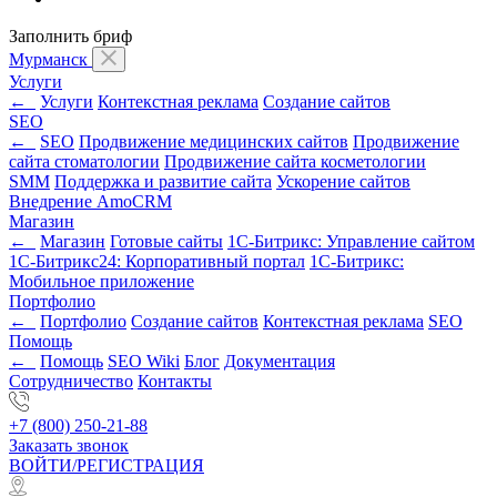
Заполнить бриф
Мурманск
Услуги
←
Услуги
Контекстная реклама
Создание сайтов
SEO
←
SEO
Продвижение медицинских сайтов
Продвижение
сайта стоматологии
Продвижение сайта косметологии
SMM
Поддержка и развитие сайта
Ускорение сайтов
Внедрение AmoCRM
Магазин
←
Магазин
Готовые сайты
1С-Битрикс: Управление сайтом
1С-Битрикс24: Корпоративный портал
1С-Битрикс:
Мобильное приложение
Портфолио
←
Портфолио
Создание сайтов
Контекстная реклама
SEO
Помощь
←
Помощь
SEO Wiki
Блог
Документация
Сотрудничество
Контакты
+7 (800) 250-21-88
Заказать звонок
ВОЙТИ/РЕГИСТРАЦИЯ